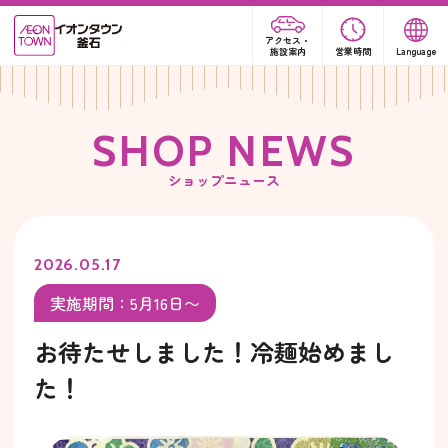
アクセス・
施設案内
営業時間
Language
S
H
O
P
N
E
W
S
ショップニュース
2026.05.17
実施期間：5月16日〜
お待たせしました！冷麺始めまし
た！