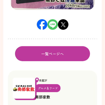
一覧ページへ
本館2F
グルメ＆フード
南部家敷