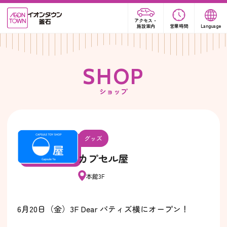
アクセス・
施設案内
営業時間
Language
S
H
O
P
ショップ
グッズ
カプセル屋
本館3F
6月20日（金）3F Dear パティズ横にオープン！