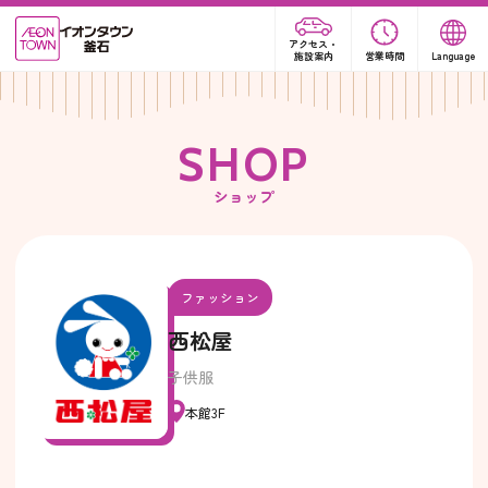
アクセス・
施設案内
営業時間
Language
S
H
O
P
ショップ
ファッション
西松屋
子供服
本館3F