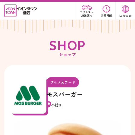
アクセス・
施設案内
営業時間
Language
S
H
O
P
ショップ
グルメ＆フード
モスバーガー
本館2F