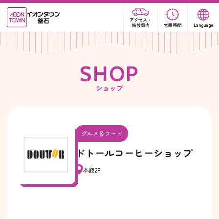
アクセス・
施設案内
営業時間
Language
S
H
O
P
ショップ
グルメ＆フード
ドトールコーヒーショップ
本館2F