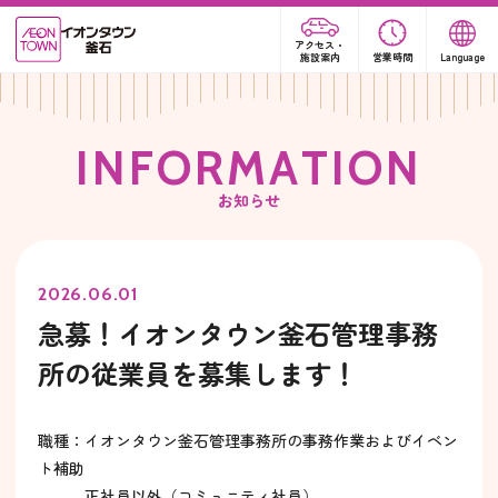
アクセス・
施設案内
営業時間
Language
I
N
F
O
R
M
A
T
I
O
N
お知らせ
2026.06.01
急募！イオンタウン釜石管理事務
所の従業員を募集します！
職種：イオンタウン釜石管理事務所の事務作業およびイベン
ト補助
正社員以外（コミュニティ社員）