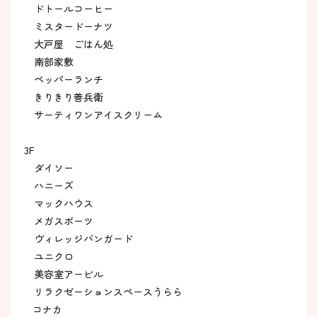
ドトールコーヒー
ミスタードーナツ
大戸屋 ごはん処
南部家敷
ペッパーランチ
きりきり善兵衛
サーティワンアイスクリーム
3F
ダイソー
ハニーズ
マックハウス
メガスポーツ
ヴィレッジバンガード
ユニクロ
美容室アービル
リラクゼーションスペースうらら
コナカ