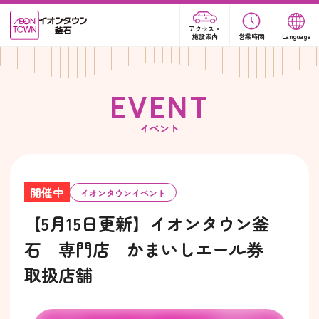
アクセス・
施設案内
営業時間
Language
E
V
E
N
T
イベント
開催中
イオンタウンイベント
【5月15日更新】イオンタウン釜
石 専門店 かまいしエール券
取扱店舗