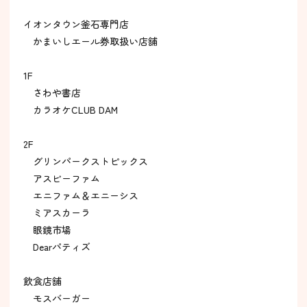
イオンタウン釜石専門店
かまいしエール券取扱い店舗
1F
さわや書店
カラオケCLUB DAM
2F
グリンパークストピックス
アスビーファム
エニファム＆エニーシス
ミアスカーラ
眼鏡市場
Dearパティズ
飲食店舗
モスバーガー