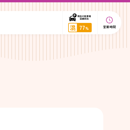
混
77
営業時間
%