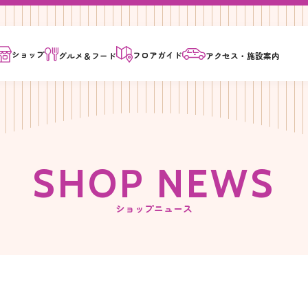
ショップ
フロア
ガイド
グルメ＆
フード
アクセス・
施設案内
S
H
O
P
N
E
W
S
ショップニュース