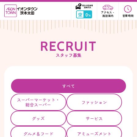
アクセス・
0
空
%
施設案内
営業時間
R
E
C
R
U
I
T
スタッフ募集
すべて
スーパー
マーケット・
ファッション
総合スーパー
グッズ
サービス
グルメ＆フード
アミューズメント