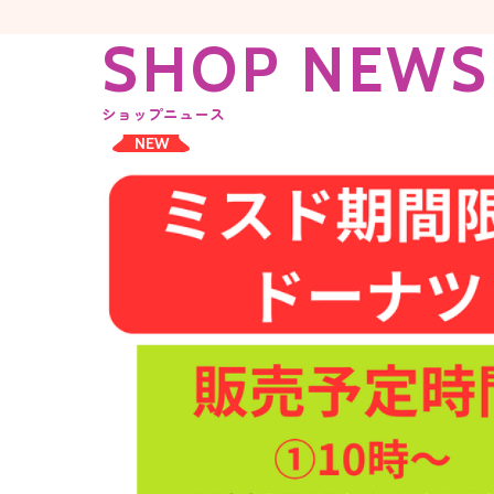
S
H
O
P
N
E
W
S
ショップニュース
NEW