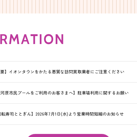
R
M
A
T
I
O
N
重要】イオンタウンをかたる悪質な訪問買取業者にご注意ください
西河原市民プールをご利用のお客さまへ】駐車場利用に関するお願い
回転寿司ととぎん】2026年7月1日(水)より営業時間短縮のお知らせ