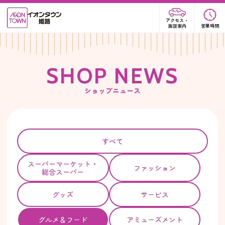
アクセス・
施設案内
営業時間
S
H
O
P
N
E
W
S
ショップニュース
すべて
スーパー
マーケット・
ファッション
総合スーパー
グッズ
サービス
グルメ＆フード
アミューズメント