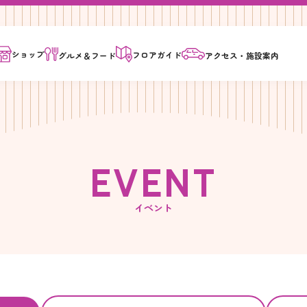
ショップ
フロア
ガイド
グルメ＆
フード
アクセス・
施設案内
E
V
E
N
T
イベント