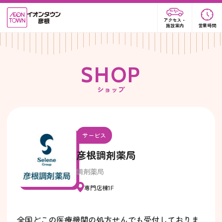
アクセス・
施設案内
営業時間
S
H
O
P
ショップ
サービス
彦根調剤薬局
調剤薬局
専門店棟1F
全国どこの医療機関の処方せんでも受付しておりま