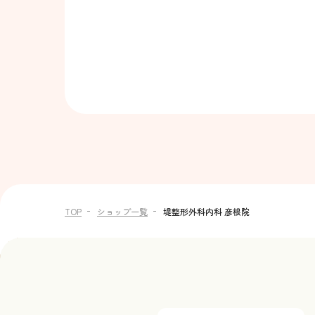
TOP
ショップ一覧
堤整形外科内科 彦根院