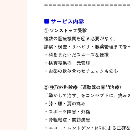
===================
■ サービス内容
① ワンストップ受診
複数の医療機関を回る必要がなく、
診察・検査・リハビリ・服薬管理までを
・
科をまたいだスムーズな連携
・
検査結果の一元管理
・
お薬の飲み合わせチェックも安心
② 整形外科診療（運動器の専門治療）
「動かして治す」をコンセプトに、痛み
・
膝・腰・肩の痛み
・
スポーツ障害・外傷
・
骨粗鬆症・関節疾患
・
エコー・レントゲン・MRIによる正確