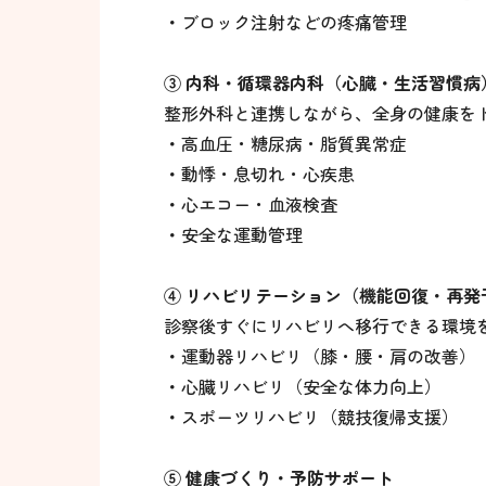
・
ブロック注射などの疼痛管理
③ 内科・循環器内科（心臓・生活習慣病
整形外科と連携しながら、全身の健康を
・
高血圧・糖尿病・脂質異常症
・
動悸・息切れ・心疾患
・
心エコー・血液検査
・
安全な運動管理
④ リハビリテーション（機能回復・再発
診察後すぐにリハビリへ移行できる環境
・
運動器リハビリ（膝・腰・肩の改善）
・
心臓リハビリ（安全な体力向上）
・
スポーツリハビリ（競技復帰支援）
⑤ 健康づくり・予防サポート