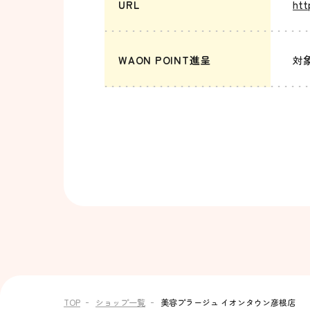
URL
htt
WAON POINT進呈
対
TOP
ショップ一覧
美容プラージュ イオンタウン彦根店