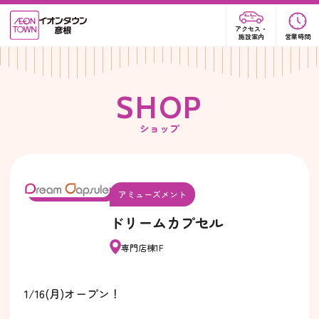
アクセス・
施設案内
営業時間
S
H
O
P
ショップ
アミューズメント
ドリームカプセル
専門店棟1F
1/16(月)オープン！