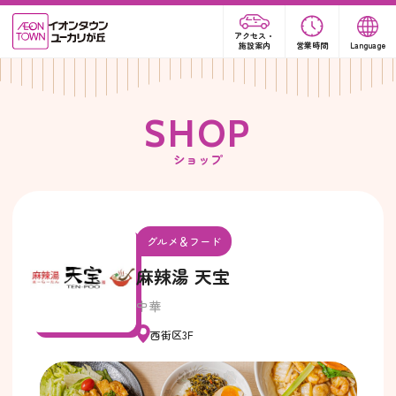
アクセス・
施設案内
営業時間
Language
S
H
O
P
ショップ
グルメ＆フード
麻辣湯 天宝
中華
西街区3F