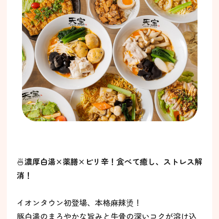
🍜
濃厚白湯×薬膳×ピリ辛！食べて癒し、ストレス解
消！
イオンタウン初登場、本格麻辣烫！
豚白湯のまろやかな旨みと牛骨の深いコクが溶け込