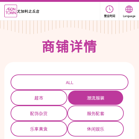
尤加利之丘店
营业时间
Language
商
铺
详
情
ALL
超市
潮流服装
配饰杂货
服务配套
乐享美食
休闲娱乐