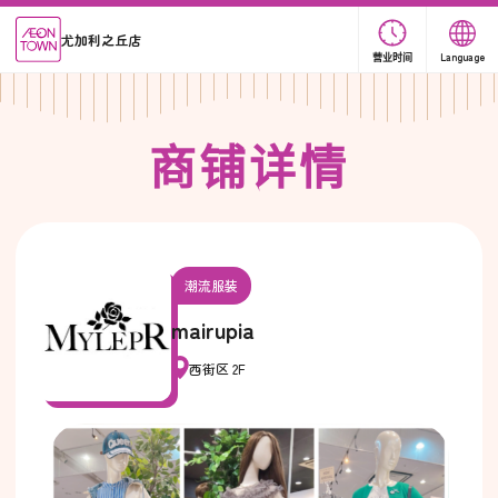
尤加利之丘店
营业时间
Language
商
铺
详
情
潮流服装
mairupia
西街区 2F