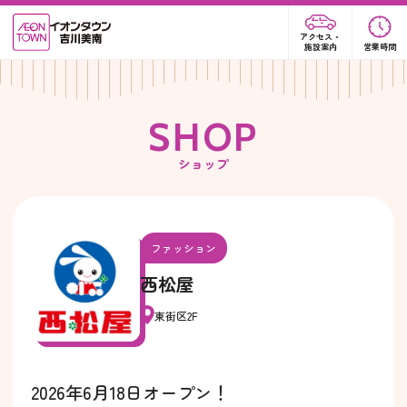
アクセス・
施設案内
営業時間
S
H
O
P
ショップ
ファッション
西松屋
東街区2F
2026年6月18日オープン！