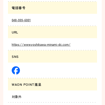
電話番号
048-999-6001
URL
https://www.yoshikawa-minami-dc.com/
SNS
WAON POINT進呈
対象外