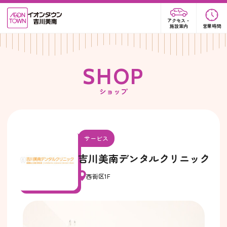
アクセス・
施設案内
営業時間
S
H
O
P
ショップ
サービス
吉川美南デンタルクリニック
西街区1F