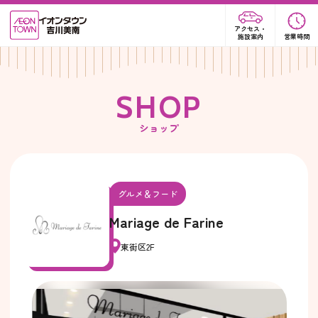
アクセス・
施設案内
営業時間
S
H
O
P
ショップ
グルメ＆フード
Mariage de Farine
東街区2F