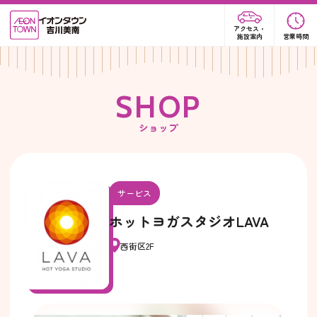
アクセス・
施設案内
営業時間
S
H
O
P
ショップ
サービス
ホットヨガスタジオLAVA
西街区2F