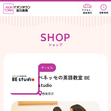
アクセス・
施設案内
営業時間
S
H
O
P
ショップ
サービス
ベネッセの英語教室 BE
studio
西街区2F