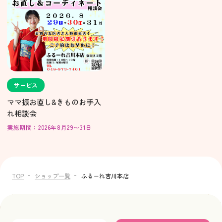
サービス
ママ振お直し&きものお手入
れ相談会
実施期間：2026年8月29〜31日
TOP
ショップ一覧
ふるーれ吉川本店