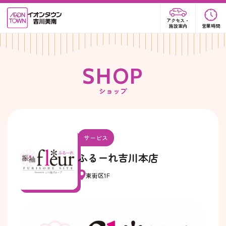
アクセス・
施設案内
営業時間
S
H
O
P
ショップ
サービス
ふるーれ吉川本店
東街区1F