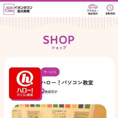
アクセス・
施設案内
営業時間
S
H
O
P
ショップ
サービス
ハロー！パソコン教室
西街区2F