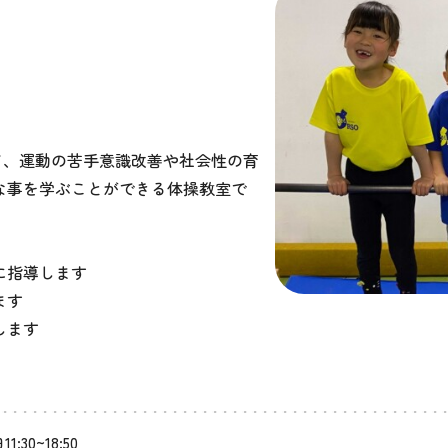
て、運動の苦手意識改善や社会性の育
な事を学ぶことができる体操教室で
に指導します
ます
します
1:30~18:50