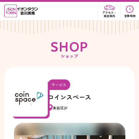
アクセス・
施設案内
営業時間
S
H
O
P
ショップ
サービス
コインスペース
東街区2F