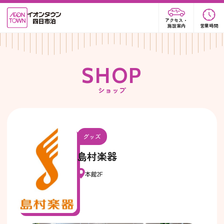
アクセス・
施設案内
営業時間
S
H
O
P
ショップ
グッズ
島村楽器
本館2F