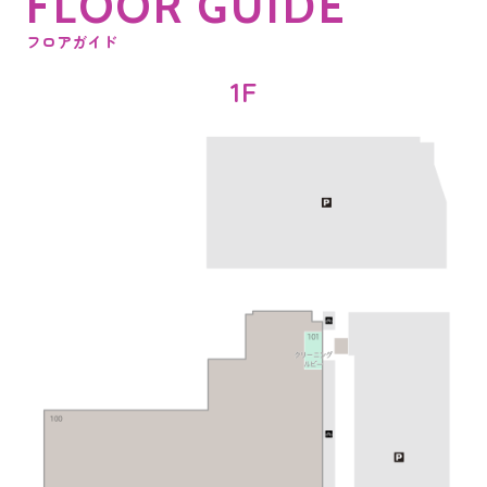
F
L
O
O
R
G
U
I
D
E
フロアガイド
1F