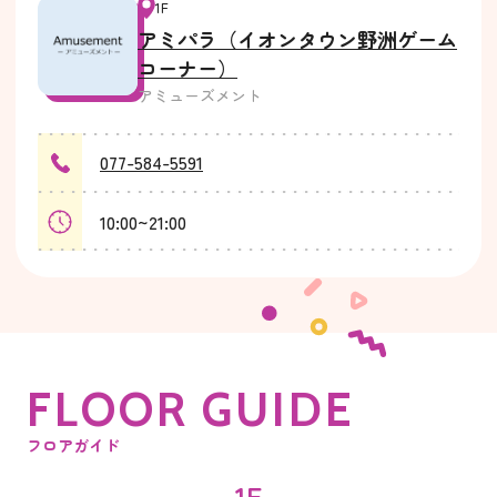
1F
アミパラ（イオンタウン野洲ゲーム
コーナー）
アミューズメント
077-584-5591
10:00~21:00
F
L
O
O
R
G
U
I
D
E
フロアガイド
1F