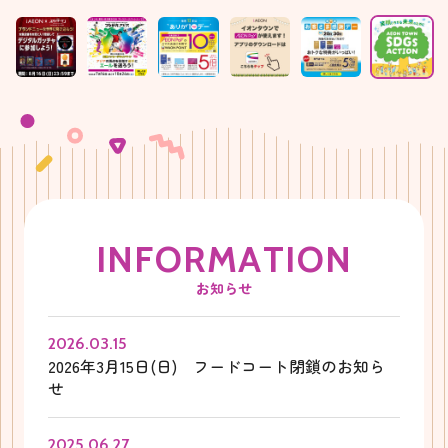
I
N
F
O
R
M
A
T
I
O
N
お知らせ
2026.03.15
2026年3月15日(日) フードコート閉鎖のお知ら
せ
2025.06.27