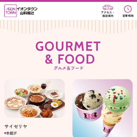
アクセス・
施設案内
営業時間
G
O
U
R
M
E
T
&
F
O
O
D
グルメ＆フード
サイゼリヤ
本館2F