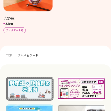
𠮷野家
本館1F
テイクアウト可
TOP
グルメ＆フード