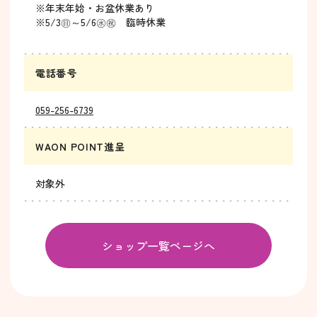
※年末年始・お盆休業あり
※5/3㊐～5/6㊌㊗ 臨時休業
電話番号
059-256-6739
WAON POINT進呈
対象外
ショップ一覧ページへ