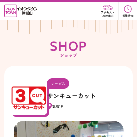
アクセス・
施設案内
営業時間
S
H
O
P
ショップ
サービス
サンキューカット
本館1F