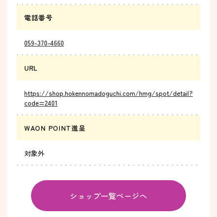
電話番号
059-370-4660
URL
https://shop.hokennomadoguchi.com/hmg/spot/detail?
code=2401
WAON POINT進呈
対象外
ショップ一覧ページへ