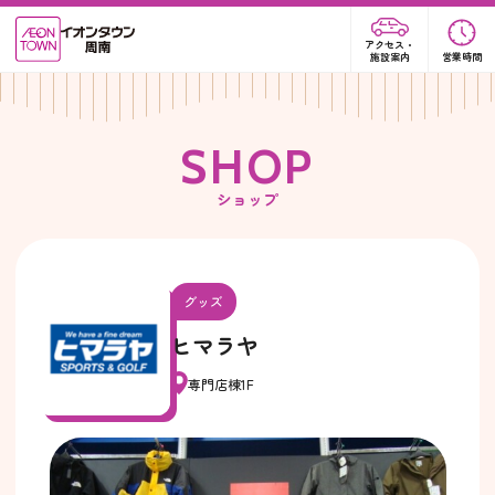
アクセス・
施設案内
営業時間
S
H
O
P
ショップ
グッズ
ヒマラヤ
専門店棟1F