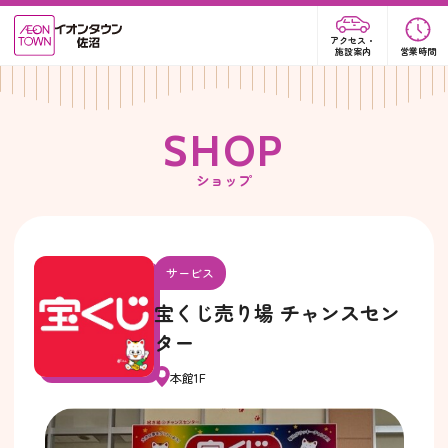
アクセス・
施設案内
営業時間
S
H
O
P
ショップ
サービス
宝くじ売り場 チャンスセン
ター
本館1F