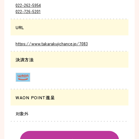
022-262-5954
022-726-5201
URL
https://www.takarakujichance.jp/7083
決済方法
WAON POINT進呈
対象外