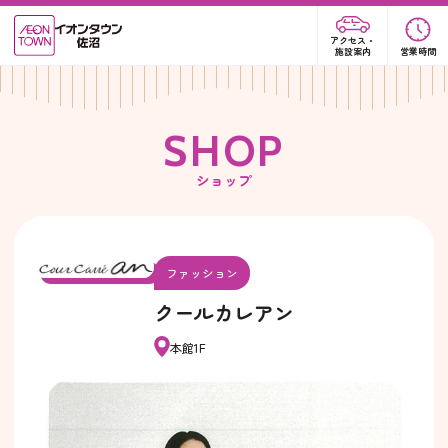
アクセス・
施設案内
営業時間
S
H
O
P
ショップ
ファッション
クールカレアン
本館1F