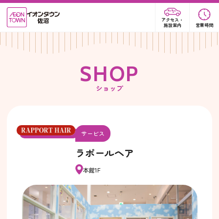
アクセス・
施設案内
営業時間
S
H
O
P
ショップ
サービス
ラポールヘア
本館1F