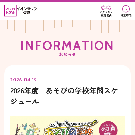
アクセス・
施設案内
営業時間
I
N
F
O
R
M
A
T
I
O
N
お知らせ
2026.04.19
2026年度 あそびの学校年間スケ
ジュール