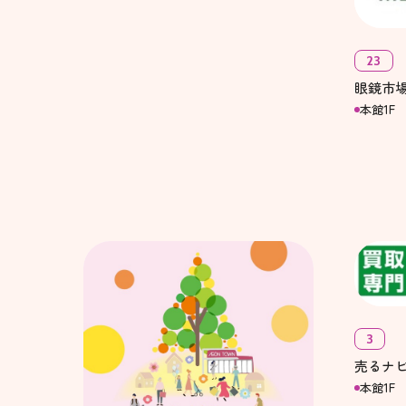
23
眼鏡市
本館1F
3
売るナ
本館1F