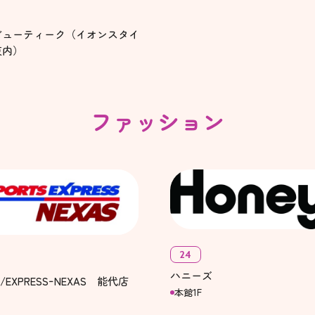
ビューティーク（イオンスタイ
東内）
ファッション
24
ハニーズ
S/EXPRESSｰNEXAS 能代店
本館1F