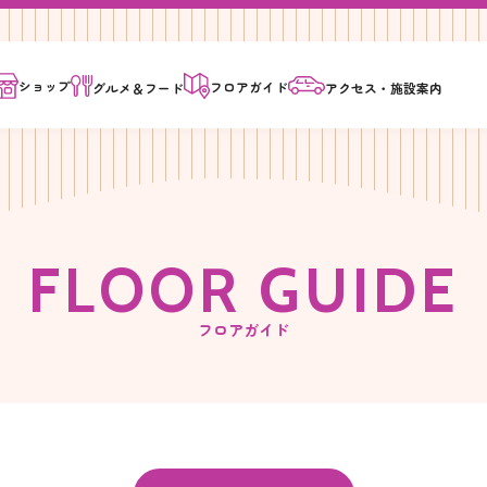
ショップ
フロア
ガイド
グルメ＆
フード
アクセス・
施設案内
F
L
O
O
R
G
U
I
D
E
フロアガイド