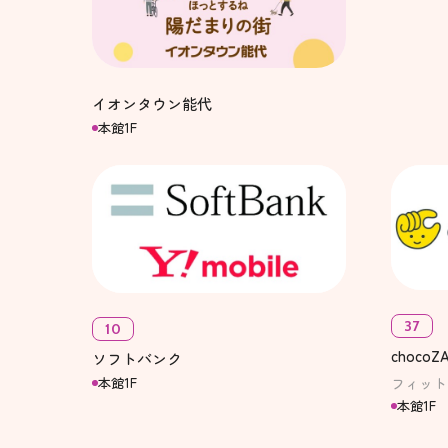
イオンタウン能代
本館1F
37
10
chocoZ
ソフトバンク
本館1F
フィット
本館1F