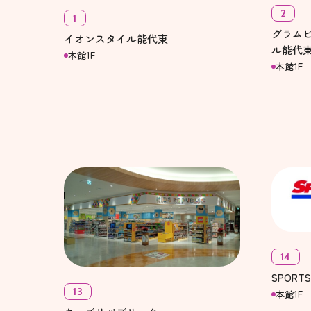
2
1
グラム
イオンスタイル能代東
ル能代
本館1F
本館1F
14
SPORT
13
本館1F