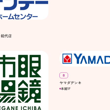
ー能代店
8
ヤマダデンキ
本館1F