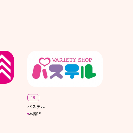
15
パステル
本館1F