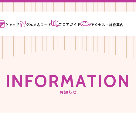
ショップ
フロア
ガイド
グルメ＆
フード
アクセス・
施設案内
I
N
F
O
R
M
A
T
I
O
N
お知らせ