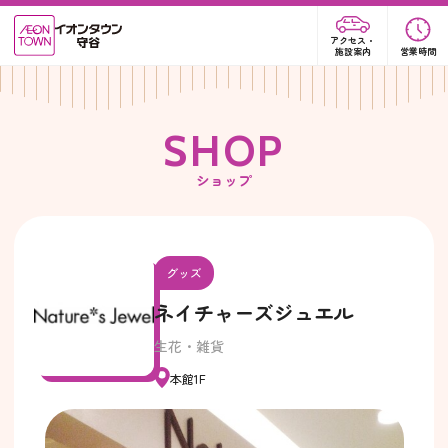
アクセス・
施設案内
営業時間
S
H
O
P
ショップ
グッズ
ネイチャーズジュエル
生花・雑貨
本館1F