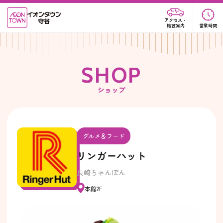
アクセス・
施設案内
営業時間
S
H
O
P
ショップ
グルメ＆フード
リンガーハット
長崎ちゃんぽん
本館2F