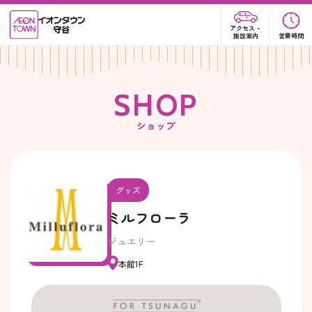
アクセス・
施設案内
営業時間
S
H
O
P
ショップ
グッズ
ミルフローラ
ジュエリー
本館1F