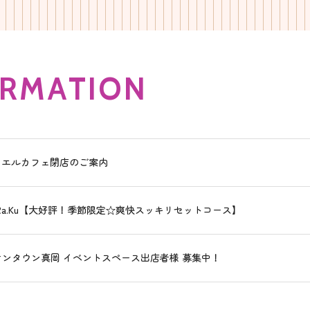
R
M
A
T
I
O
N
ュエルカフェ閉店のご案内
.Ra.Ku【大好評！季節限定☆爽快スッキリセットコース】
オンタウン真岡 イベントスペース出店者様 募集中！