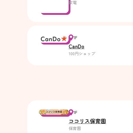
家電
1F
CanDo
100円ショップ
1F
ココリス保育園
保育園