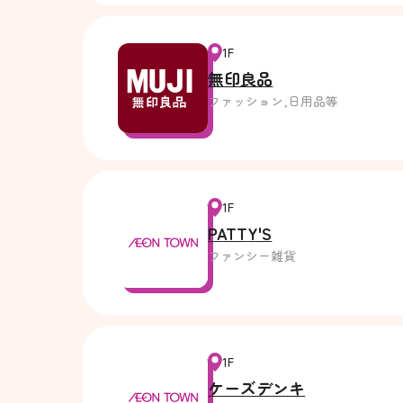
1F
無印良品
ファッション,日用品等
1F
PATTY'S
ファンシー雑貨
1F
ケーズデンキ