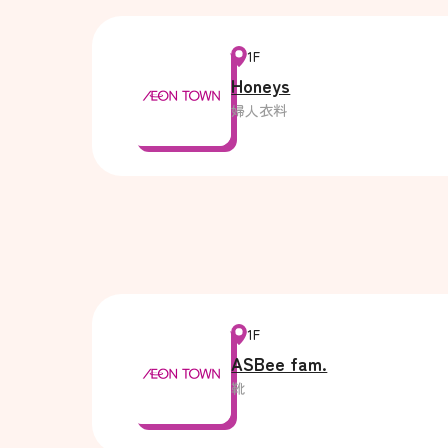
1F
Honeys
婦人衣料
1F
ASBee fam.
靴