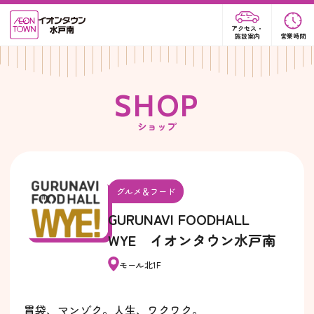
アクセス・
施設案内
営業時間
S
H
O
P
ショップ
グルメ＆フード
GURUNAVI FOODHALL
WYE イオンタウン水戸南
モール北1F
胃袋、マンゾク。人生、ワクワク。