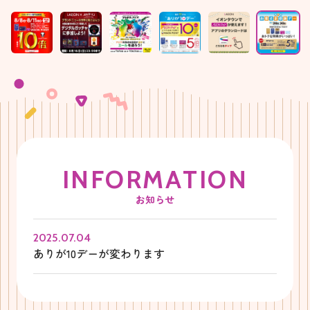
I
N
F
O
R
M
A
T
I
O
N
お知らせ
2025.07.04
ありが10デーが変わります