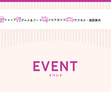
ショップ
フロア
ガイド
グルメ＆
フード
アクセス・
施設案内
E
V
E
N
T
イベント