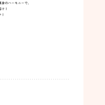
渾身のハーモニーで、
届け！
中！