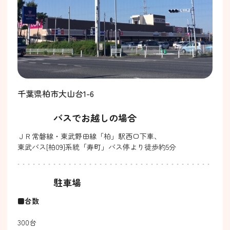
千葉県柏市大山台1-6
バスでお越しの場合
ＪＲ常磐線・東武野田線「柏」駅西口下車、
東武バス[柏09]系統「寿町」バス停より徒歩約5分
駐車場
■台数
300台