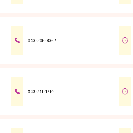
043-306-8367
043-311-1210