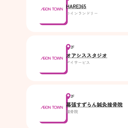
HARE365
コインランドリー
2F
オアシススタジオ
デイサービス
2F
幕張すずらん鍼灸接骨院
接骨院