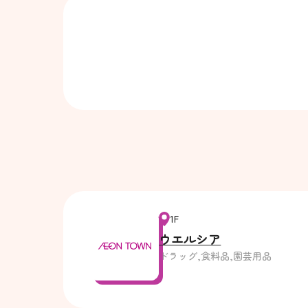
1F
ウエルシア
ドラッグ,食料品,園芸用品