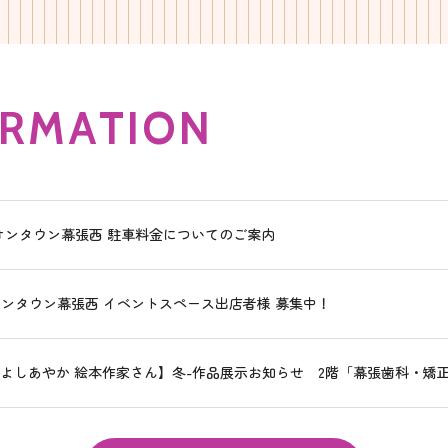
R
M
A
T
I
O
N
オンタウン幕張西 駐車料金についてのご案内
ンタウン幕張西 イベントスペース出店者様 募集中！
よしあやか 絵本作家さん】冬-作品展示お知らせ 2階「幕張歯科・矯