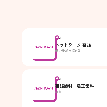
2F
ドットワーク 幕張
就労継続支援B型
2F
幕張歯科・矯正歯科
歯科